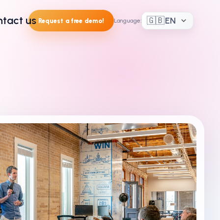
tact us
🇬🇧
EN
Request a free demo!
Language
: