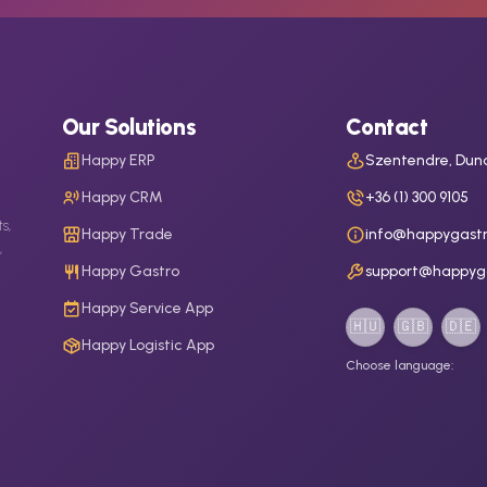
Our Solutions
Contact
Happy ERP
Szentendre, Duna
Happy CRM
+36 (1) 300 9105
s,
Happy Trade
info@happygastr
,
Happy Gastro
support@happyg
Happy Service App
🇭🇺
🇬🇧
🇩🇪
Happy Logistic App
Choose language: