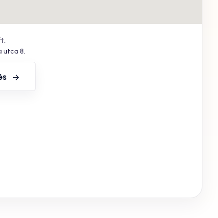
t.
 utca 8.
és