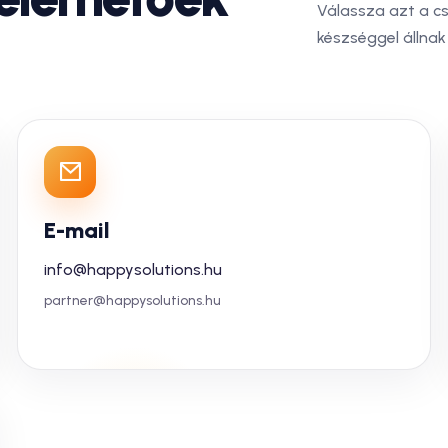
Válassza azt a c
készséggel állnak
E-mail
info@happysolutions.hu
partner@happysolutions.hu