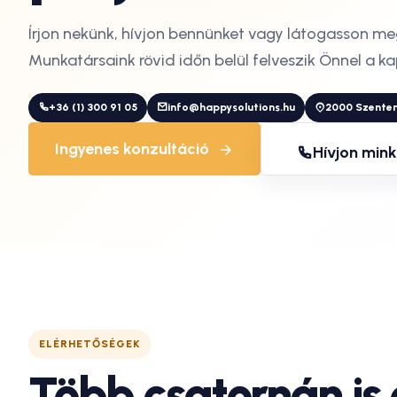
Írjon nekünk, hívjon bennünket vagy látogasson m
Munkatársaink rövid időn belül felveszik Önnel a k
+36 (1) 300 91 05
info@happysolutions.hu
2000 Szenten
Ingyenes konzultáció
Hívjon mink
ELÉRHETŐSÉGEK
Több csatornán is 