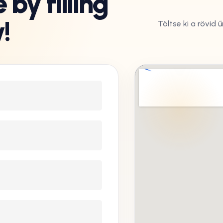
by filling
!
Töltse ki a rövid 