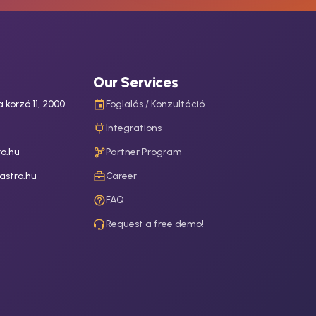
Our Services
 korzó 11, 2000
Foglalás / Konzultáció
Integrations
o.hu
Partner Program
astro.hu
Career
FAQ
Request a free demo!