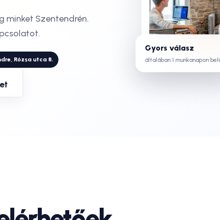
eg minket Szentendrén.
apcsolatot.
Gyors válasz
dre, Rózsa utca 8.
általában 1 munkanapon bel
et
elérhetőek