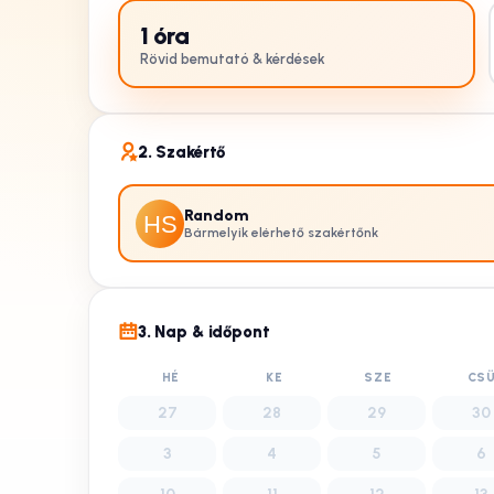
1
óra
Rövid bemutató & kérdések
2. Szakértő
Random
Bármelyik elérhető szakértőnk
3. Nap & időpont
HÉ
KE
SZE
CS
27
28
29
30
3
4
5
6