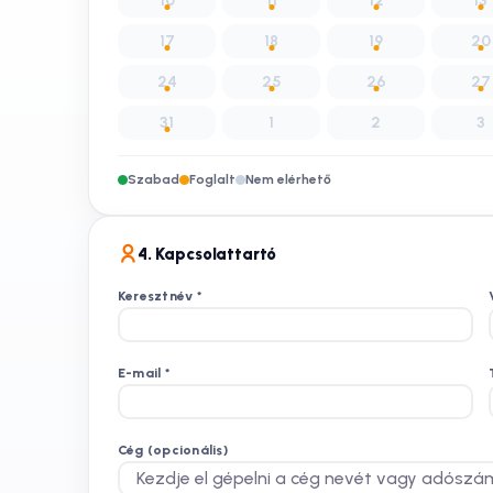
10
11
12
13
17
18
19
20
24
25
26
27
31
1
2
3
Szabad
Foglalt
Nem elérhető
4. Kapcsolattartó
Keresztnév
*
E-mail
*
Cég (opcionális)