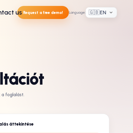
tact us
🇬🇧
EN
Request a free demo!
Language
:
ltációt
 a foglalást.
alás áttekintése