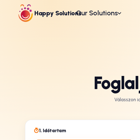
Our Solutions
Happy Solutions
Foglal
Válasszon id
1. Időtartam