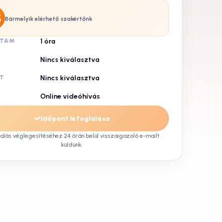
Bármelyik elérhető szakértőnk
RTAM
1
óra
Nincs kiválasztva
NT
Nincs kiválasztva
Online videóhívás
Időpont lefoglalása
lalás véglegesítéséhez 24 órán belül visszaigazoló e-mailt
küldünk.