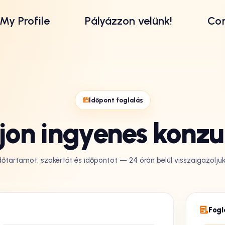
My Profile
Pályázzon velünk!
Con
Időpont foglalás
jon ingyenes konzu
őtartamot, szakértőt és időpontot — 24 órán belül visszaigazoljuk
Fogl