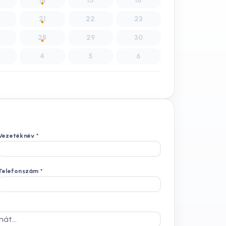
14
15
16
21
22
23
28
29
30
4
5
6
Vezetéknév
*
Telefonszám
*