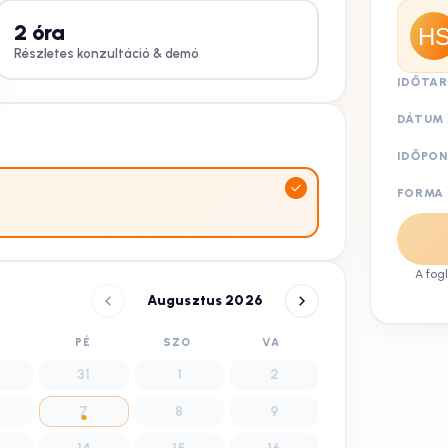
2
óra
Részletes konzultáció & demó
IDŐTA
DÁTUM
IDŐPO
FORMA
A fog
Augusztus 2026
Ü
PÉ
SZO
VA
31
1
2
7
8
9