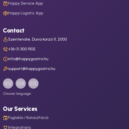
Happy Service App
Happy Logistic App
Contact
Szentendre, Duna korzó 11, 2000
+36 (1) 300 9105
info@happygastro.hu
support@happygastro.hu
🇭🇺
🇬🇧
🇩🇪
Choose language:
Our Services
Foglalás / Konzultáció
Integrations