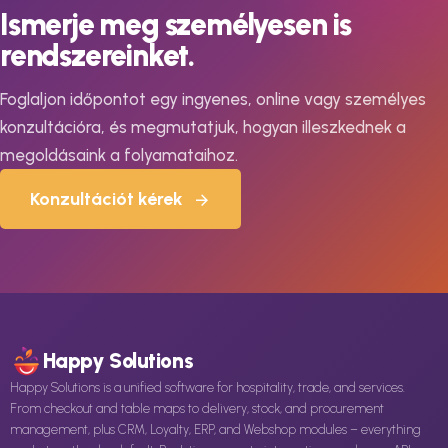
Ismerje meg személyesen is
rendszereinket.
Foglaljon időpontot egy ingyenes, online vagy személyes
konzultációra, és megmutatjuk, hogyan illeszkednek a
megoldásaink a folyamataihoz.
Konzultációt kérek
Happy Solutions
Happy Solutions is a unified software for hospitality, trade, and services.
From checkout and table maps to delivery, stock, and procurement
management, plus CRM, Loyalty, ERP, and Webshop modules – everything