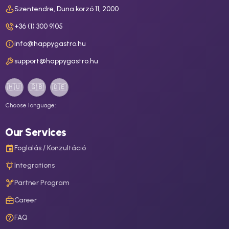
Szentendre, Duna korzó 11, 2000
+36 (1) 300 9105
info@happygastro.hu
support@happygastro.hu
🇭🇺
🇬🇧
🇩🇪
Choose language:
Our Services
Foglalás / Konzultáció
Integrations
Partner Program
Career
FAQ