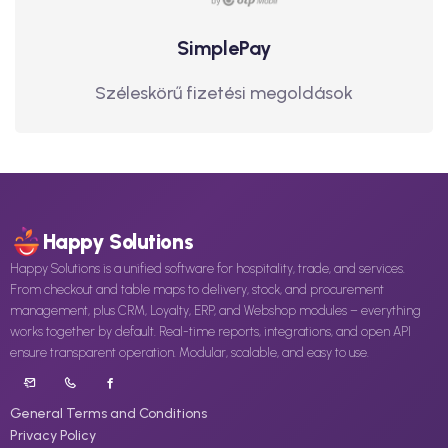
SimplePay
Széleskörű fizetési megoldások
Happy Solutions
Happy Solutions is a unified software for hospitality, trade, and services.
From checkout and table maps to delivery, stock, and procurement
management, plus CRM, Loyalty, ERP, and Webshop modules – everything
works together by default. Real-time reports, integrations, and open API
ensure transparent operation. Modular, scalable, and easy to use.
General Terms and Conditions
Privacy Policy