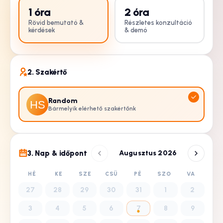
1
óra
2
óra
Rövid bemutató &
Részletes konzultáció
kérdések
& demó
2. Szakértő
Random
Bármelyik elérhető szakértőnk
3. Nap & időpont
Augusztus 2026
HÉ
KE
SZE
CSÜ
PÉ
SZO
VA
27
28
29
30
31
1
2
3
4
5
6
7
8
9