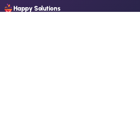
Happy Solutions
Happy Solutions is a unified software for hospitality, trade, and services.
From checkout and table maps to delivery, stock, and procurement
management, plus CRM, Loyalty, ERP, and Webshop modules – everything
works together by default. Real-time reports, integrations, and open API
ensure transparent operation. Modular, scalable, and easy to use.
General Terms and Conditions
Privacy Policy
Career
Partner Program
FAQ
Integrations
About Us
Our Solutions
Happy ERP