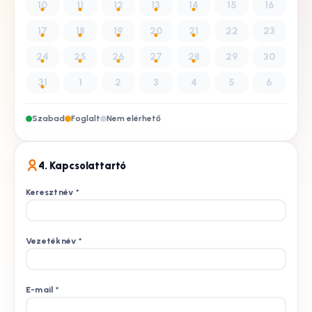
10
11
12
13
14
15
16
17
18
19
20
21
22
23
24
25
26
27
28
29
30
31
1
2
3
4
5
6
Szabad
Foglalt
Nem elérhető
4. Kapcsolattartó
Keresztnév
*
Vezetéknév
*
E-mail
*