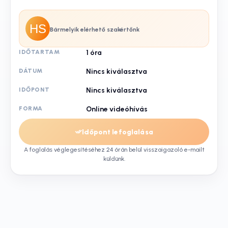
Bármelyik elérhető szakértőnk
IDŐTARTAM
1
óra
DÁTUM
Nincs kiválasztva
IDŐPONT
Nincs kiválasztva
FORMA
Online videóhívás
Időpont lefoglalása
A foglalás véglegesítéséhez 24 órán belül visszaigazoló e-mailt
küldünk.