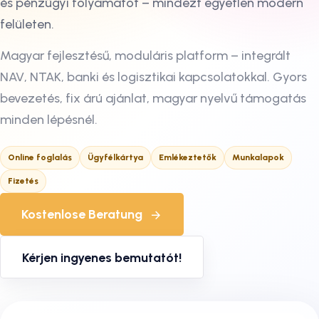
és pénzügyi folyamatot – mindezt egyetlen modern
felületen.
Magyar fejlesztésű, moduláris platform – integrált
NAV, NTAK, banki és logisztikai kapcsolatokkal. Gyors
bevezetés, fix árú ajánlat, magyar nyelvű támogatás
minden lépésnél.
Online foglalás
Ügyfélkártya
Emlékeztetők
Munkalapok
Fizetés
Kostenlose Beratung
Kérjen ingyenes bemutatót!