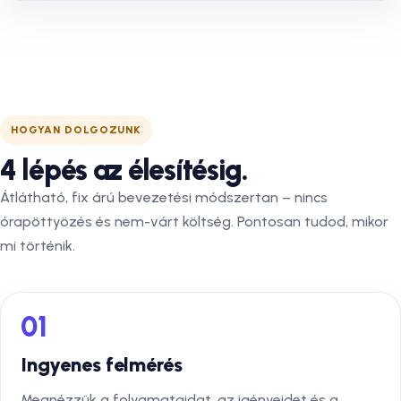
HOGYAN DOLGOZUNK
4 lépés az élesítésig.
Átlátható, fix árú bevezetési módszertan – nincs
órapöttyözés és nem-várt költség. Pontosan tudod, mikor
mi történik.
01
Ingyenes felmérés
Megnézzük a folyamataidat, az igényeidet és a