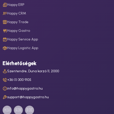
Happy ERP
Happy CRM
Happy Trade
Happy Gastro
Happy Service App
Happy Logistic App
Elérhetőségek
Szentendre, Duna korzó 11, 2000
+36 (1) 300 9105
info@happygastro.hu
support@happygastro.hu
🇭🇺
🇬🇧
🇩🇪