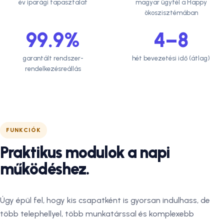
év iparági tapasztalat
magyar ügyfél a Happy
ökoszisztémában
99.9%
4–8
garantált rendszer-
hét bevezetési idő (átlag)
rendelkezésreállás
FUNKCIÓK
Praktikus modulok a napi
működéshez.
Úgy épül fel, hogy kis csapatként is gyorsan indulhass, de
több telephellyel, több munkatárssal és komplexebb