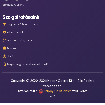
Sprache wählen:
Szolgáltatásaink
Foglalás / Konzultáció
Integrációk
Partner program
Karrier
GyIK
Kérjen ingyenes bemutatót!
Copyright © 2020-
2026
Happy Gastro Kft. -
Alle Rechte
vorbehalten.
Üzemelteti a
Happy Solutions
szoftvere
!
™
v
3.1.6