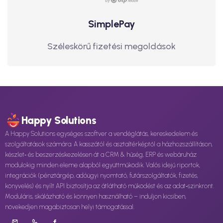
SimplePay
Széleskörű fizetési megoldások
Happy Solutions
A Happy Solutions egységes szoftver a vendéglátás, kereskedelem és
szolgáltatások számára. A kasszától és asztaltérképtől a házhozszállításon,
készlet‑ és beszerzéskezelésen át a CRM & hűség, ERP és webáruház
modulokig minden eleme alapból együttműködik. Valós idejű riportok,
integrációk (pénztárgép, adóügyi nyomtató, futárszolgáltatók, fizetés,
könyvelés) és nyílt API biztosítja az átlátható működést és az adat‑szinkront.
Moduláris, skálázható és könnyen használható – induljon kicsiben,
növekedjen magabiztosan helyi támogatással.