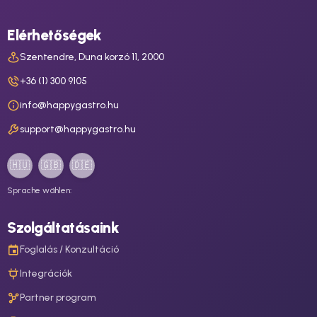
Elérhetőségek
Szentendre, Duna korzó 11, 2000
+36 (1) 300 9105
info@happygastro.hu
support@happygastro.hu
🇭🇺
🇬🇧
🇩🇪
Sprache wählen:
Szolgáltatásaink
Foglalás / Konzultáció
Integrációk
Partner program