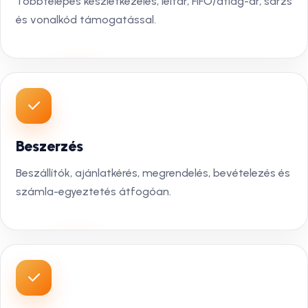
Többtelepes készletkezelés, leltár, FIFO/átlag-ár, sarzs
és vonalkód támogatással.
Beszerzés
Beszállítók, ajánlatkérés, megrendelés, bevételezés és
számla-egyeztetés átfogóan.