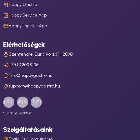
Happy Gastro
Happy Service App
Happy Logistic App
Elérhetőségek
Szentendre, Duna korzó 11, 2000
+36 (1) 300 9105
info@happygastro.hu
support@happygastro.hu
🇭🇺
🇬🇧
🇩🇪
Sprache wählen:
Szolgáltatásaink
Foglalás / Konzultáció