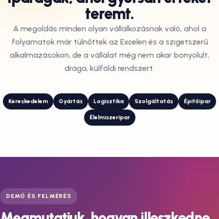
teremt.
A megoldás minden olyan vállalkozásnak való, ahol a
folyamatok már túlnőttek az Excelen és a szigetszerű
alkalmazásokon, de a vállalat még nem akar bonyolult,
drága, külföldi rendszert.
Kereskedelem
Gyártás
Logisztika
Szolgáltatás
Építőipar
Élelmiszeripar
DEMÓ ÉS FELMÉRÉS
Megmutatjuk, hogyan illeszkedne