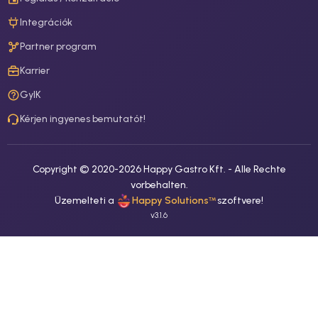
Integrációk
Partner program
Karrier
GyIK
Kérjen ingyenes bemutatót!
Copyright © 2020-
2026
Happy Gastro Kft. -
Alle Rechte
vorbehalten.
Üzemelteti a
Happy Solutions
szoftvere
!
™
v
3.1.6