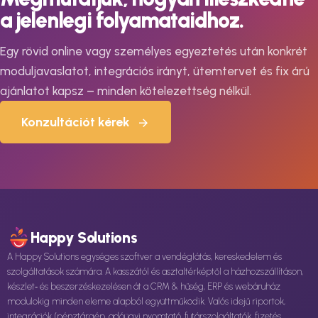
a jelenlegi folyamataidhoz.
Egy rövid online vagy személyes egyeztetés után konkrét
moduljavaslatot, integrációs irányt, ütemtervet és fix árú
ajánlatot kapsz – minden kötelezettség nélkül.
Konzultációt kérek
Happy Solutions
A Happy Solutions egységes szoftver a vendéglátás, kereskedelem és
szolgáltatások számára. A kasszától és asztaltérképtől a házhozszállításon,
készlet‑ és beszerzéskezelésen át a CRM & hűség, ERP és webáruház
modulokig minden eleme alapból együttműködik. Valós idejű riportok,
integrációk (pénztárgép, adóügyi nyomtató, futárszolgáltatók, fizetés,