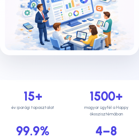
15+
1500+
év iparági tapasztalat
magyar ügyfél a Happy
ökoszisztémában
99.9%
4–8