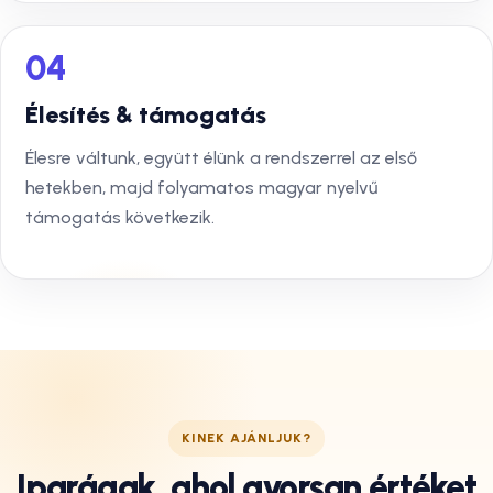
04
Élesítés & támogatás
Élesre váltunk, együtt élünk a rendszerrel az első
hetekben, majd folyamatos magyar nyelvű
támogatás következik.
KINEK AJÁNLJUK?
Iparágak, ahol gyorsan értéket