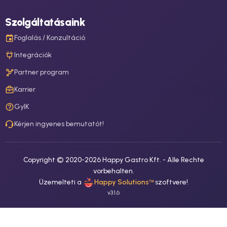
Szolgáltatásaink
Foglalás / Konzultáció
Integrációk
Partner program
Karrier
GyIK
Kérjen ingyenes bemutatót!
Copyright © 2020-
2026
Happy Gastro Kft. -
Alle Rechte
vorbehalten.
Üzemelteti a
Happy Solutions
szoftvere
!
™
v
3.1.6