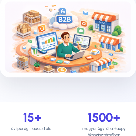
15+
1500+
év iparági tapasztalat
magyar ügyfél a Happy
ökoszisztémában