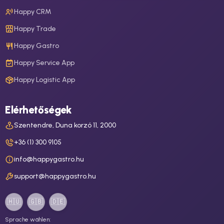
Happy CRM
Happy Trade
Happy Gastro
Happy Service App
Happy Logistic App
Elérhetőségek
Szentendre, Duna korzó 11, 2000
+36 (1) 300 9105
info@happygastro.hu
support@happygastro.hu
🇭🇺
🇬🇧
🇩🇪
Sprache wählen: