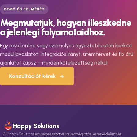
DEMÓ ÉS FELMÉRÉS
Megmutatjuk, hogyan illeszkedne
a jelenlegi folyamataidhoz.
Egy rövid online vagy személyes egyeztetés után konkrét
moduljavaslatot, integrációs irányt, ütemtervet és fix árú
ajánlatot kapsz – minden kötelezettség nélkül.
Konzultációt kérek
Happy Solutions
A Happy Solutions egységes szoftver a vendéglátás, kereskedelem és